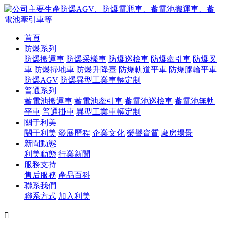
首頁
防爆系列
防爆搬運車
防爆采樣車
防爆巡檢車
防爆牽引車
防爆叉
車
防爆掃地車
防爆升降臺
防爆軌道平車
防爆膠輪平車
防爆AGV
防爆異型工業車輛定制
普通系列
蓄電池搬運車
蓄電池牽引車
蓄電池巡檢車
蓄電池無軌
平車
普通掛車
異型工業車輛定制
關于利美
關于利美
發展歷程
企業文化
榮譽資質
廠房場景
新聞動態
利美動態
行業新聞
服務支持
售后服務
產品百科
聯系我們
聯系方式
加入利美
