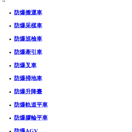

防爆搬運車
防爆采樣車
防爆巡檢車
防爆牽引車
防爆叉車
防爆掃地車
防爆升降臺
防爆軌道平車
防爆膠輪平車
防爆AGV