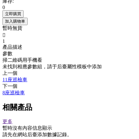
庫存:
0
立即購買
加入購物車
暫時無貨

1
產品描述
參數
掃二維碼用手機看
未找到相應參數組，請于后臺屬性模板中添加
上一個
11座巡檢車
下一個
8座巡檢車
相關產品
更多
暫時沒有內容信息顯示
請先在網站后臺添加數據記錄。